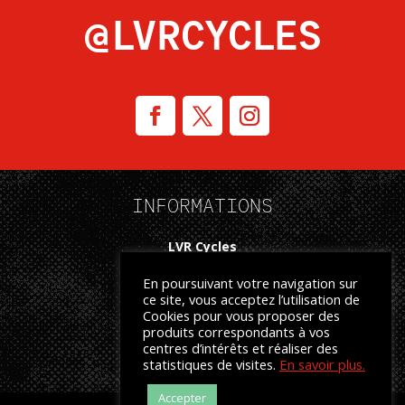
@LVRCYCLES
INFORMATIONS
LVR Cycles
271 Rue Claude Nougaro
En poursuivant votre navigation sur
34500 Béziers
ce site, vous acceptez l’utilisation de
Cookies pour vous proposer des
04.67.37.17.52
produits correspondants à vos
centres d’intérêts et réaliser des
WWW.LVR-CYCLES.COM
statistiques de visites.
En savoir plus.
Accepter