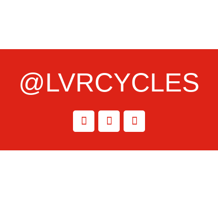
@LVRCYCLES
INFORMATIONS
LVR Cycles
271 Rue Claude Nougaro
34500 Béziers